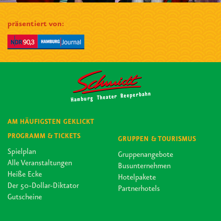
präsentiert von:
AM HÄUFIGSTEN GEKLICKT
PROGRAMM & TICKETS
GRUPPEN & TOURISMUS
Spielplan
Gruppenangebote
Alle Veranstaltungen
Busunternehmen
Heiße Ecke
Hotelpakete
Der 50-Dollar-Diktator
Partnerhotels
Gutscheine