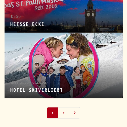
Di-So
HEISSE ECKE
4.11.2026 - 6.2.2027
HOTEL SKIVERLIEBT
1
2