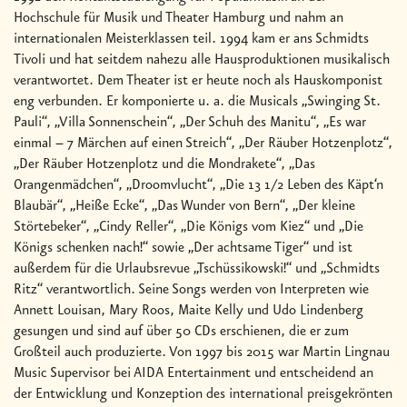
Hochschule für Musik und Theater Hamburg und nahm an
internationalen Meisterklassen teil. 1994 kam er ans Schmidts
Tivoli und hat seitdem nahezu alle Hausproduktionen musikalisch
verantwortet. Dem Theater ist er heute noch als Hauskomponist
eng verbunden. Er komponierte u. a. die Musicals „Swinging St.
Pauli“, „Villa Sonnenschein“, „Der Schuh des Manitu“, „Es war
einmal – 7 Märchen auf einen Streich“, „Der Räuber Hotzenplotz“,
„Der Räuber Hotzenplotz und die Mondrakete“, „Das
Orangenmädchen“, „Droomvlucht“, „Die 13 1/2 Leben des Käpt‘n
Blaubär“, „Heiße Ecke“, „Das Wunder von Bern“, „Der kleine
Störtebeker“, „Cindy Reller“, „Die Königs vom Kiez“ und „Die
Königs schenken nach!“ sowie „Der achtsame Tiger“ und ist
außerdem für die Urlaubsrevue „Tschüssikowski!“ und „Schmidts
Ritz“ verantwortlich. Seine Songs werden von Interpreten wie
Annett Louisan, Mary Roos, Maite Kelly und Udo Lindenberg
gesungen und sind auf über 50 CDs erschienen, die er zum
Großteil auch produzierte. Von 1997 bis 2015 war Martin Lingnau
Music Supervisor bei AIDA Entertainment und entscheidend an
der Entwicklung und Konzeption des international preisgekrönten