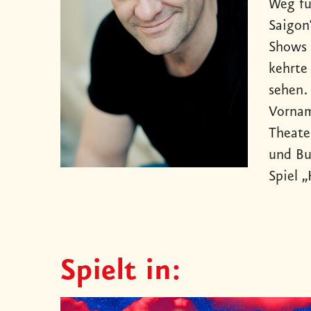
Weg fü
Saigon
Shows 
kehrte
sehen.
Vornam
Theate
und Bu
Spiel 
Spielt in: