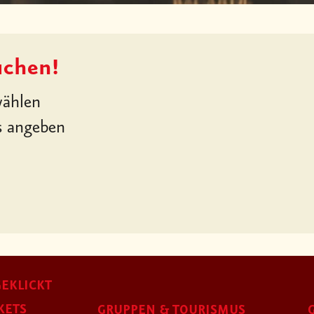
uchen!
ählen
s angeben
EKLICKT
KETS
GRUPPEN & TOURISMUS