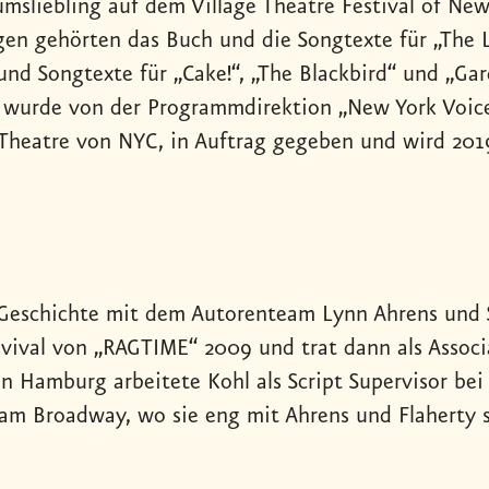
umsliebling auf dem Village Theatre Festival of New
gen gehörten das Buch und die Songtexte für „The 
und Songtexte für „Cake!“, „The Blackbird“ und „Gar
wurde von der Programmdirektion „New York Voices
 Theatre von NYC, in Auftrag gegeben und wird 2019
eschichte mit dem Autorenteam Lynn Ahrens und St
vival von „RAGTIME“ 2009 und trat dann als Assoc
In Hamburg arbeitete Kohl als Script Supervisor b
re am Broadway, wo sie eng mit Ahrens und Flaher