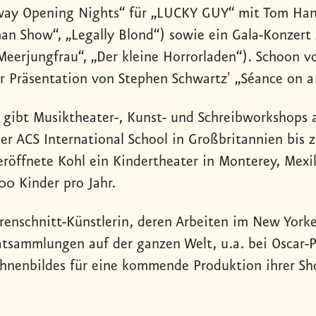
dway Opening Nights“ für „LUCKY GUY“ mit Tom Hank
an Show“, „Legally Blond“) sowie ein Gala-Konzer
Meerjungfrau“, „Der kleine Horrorladen“). Schoon vo
er Präsentation von Stephen Schwartz' „Séance on a
d gibt Musiktheater-, Kunst- und Schreibworkshops 
 ACS International School in Großbritannien bis z
röffnete Kohl ein Kindertheater in Monterey, Mexik
000 Kinder pro Jahr.
erenschnitt-Künstlerin, deren Arbeiten im New York
atsammlungen auf der ganzen Welt, u.a. bei Oscar-
Bühnenbildes für eine kommende Produktion ihrer S