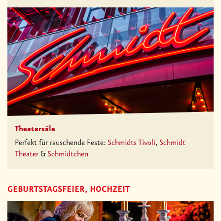
Theatersäle
Perfekt für rauschende Feste:
Schmidts Tivoli
,
Schmidt
Theater
&
Schmidtchen
GEBURTSTAGSFEIER, HOCHZEIT