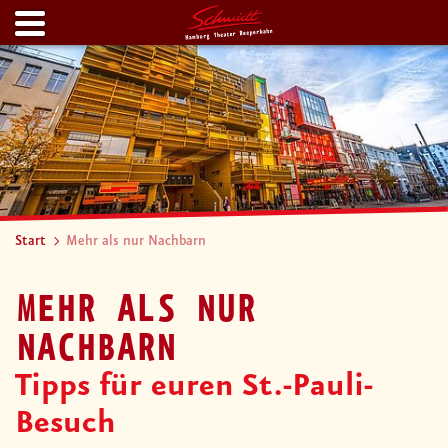
Start
Mehr als nur Nachbarn
MEHR ALS NUR
NACHBARN
Tipps für euren St.-Pauli-
Besuch