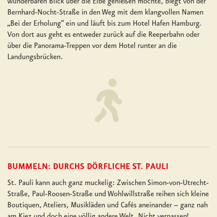
wunderbaren Blick über die Elbe genießen möchte, biegt von der
Bernhard-Nocht-Straße in den Weg mit dem klangvollen Namen
„Bei der Erholung“ ein und läuft bis zum Hotel Hafen Hamburg.
Von dort aus geht es entweder zurück auf die Reeperbahn oder
über die Panorama-Treppen vor dem Hotel runter an die
Landungsbrücken.
BUMMELN: DURCHS DÖRFLICHE ST. PAULI
St. Pauli kann auch ganz muckelig: Zwischen Simon-von-Utrecht-
Straße, Paul-Roosen-Straße und Wohlwillstraße reihen sich kleine
Boutiquen, Ateliers, Musikläden und Cafés aneinander – ganz nah
am Kiez und doch eine völlig andere Welt. Nicht verpassen!