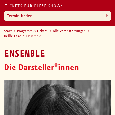
TICKETS FÜR DIESE SHOW:
Termin finden
Start
Programm & Tickets
Alle Veranstaltungen
Heiße Ecke
Ensemble
ENSEMBLE
Die Darsteller*innen