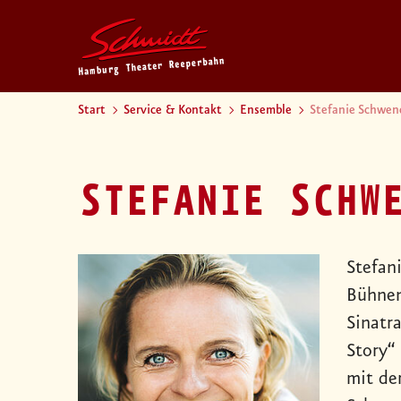
Start
Service & Kontakt
Ensemble
Stefanie Schwen
STEFANIE SCHW
Stefan
Bühnen
Sinatr
Story“
mit de