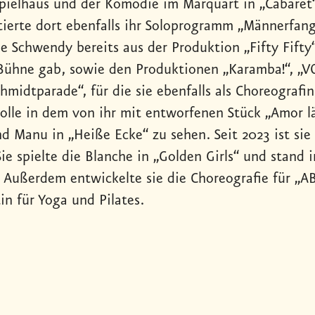
pielhaus und der Komödie im Marquart in „Cabaret
tierte dort ebenfalls ihr Soloprogramm „Männerfa
ie Schwendy bereits aus der Produktion „Fifty Fifty“
-Bühne gab, sowie den Produktionen „Karamba!“, „
chmidtparade“, für die sie ebenfalls als Choreograf
olle in dem von ihr mit entworfenen Stück „Amor läuf
nd Manu in „Heiße Ecke“ zu sehen. Seit 2023 ist sie
Sie spielte die Blanche in „Golden Girls“ und stand
 Außerdem entwickelte sie die Choreografie für „AB
in für Yoga und Pilates.