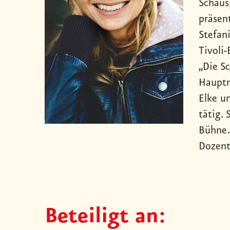
Schaus
präsen
Stefan
Tivoli
„Die S
Hauptr
Elke u
tätig. 
Bühne.
Dozent
Beteiligt an: