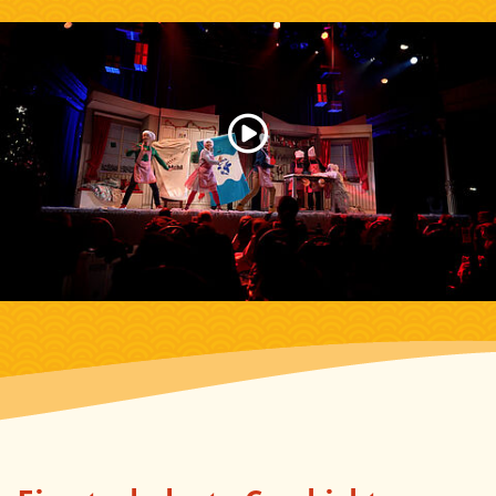
Zum Schutz deiner Persönlichkeitssphäre ist die Verknüpfung mit dem Video-Streaming-
Dienst deaktiviert. Per Klick aktivierst du die Verknüpfung. Wenn du das Video lädst,
akzeptierst du damit die Datenschutzrichtlinien des Video-Streaming-Dienstes. Weitere
Informationen zu den Datenschutzrichtlinien des Video-Streaming-Dienstes findest du hier:
Google - Privacy & Terms