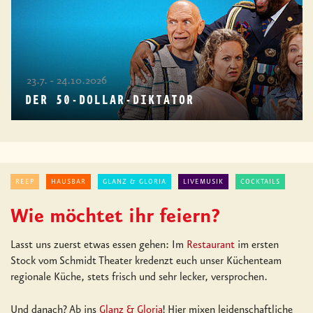
23.7. - 24.10.2026
DER 50-DOLLAR-DIKTATOR
REEP
HAUSBAR
GLANZ & GLORIA
LIVEMUSIK
COCKTAILS
Wie möchtet ihr feiern?
Lasst uns zuerst etwas essen gehen: Im
Restaurant
im ersten
Stock vom Schmidt Theater kredenzt euch unser Küchenteam
regionale Küche, stets frisch und sehr lecker, versprochen.
Und danach? Ab ins
Glanz & Gloria
! Hier mixen leidenschaftliche