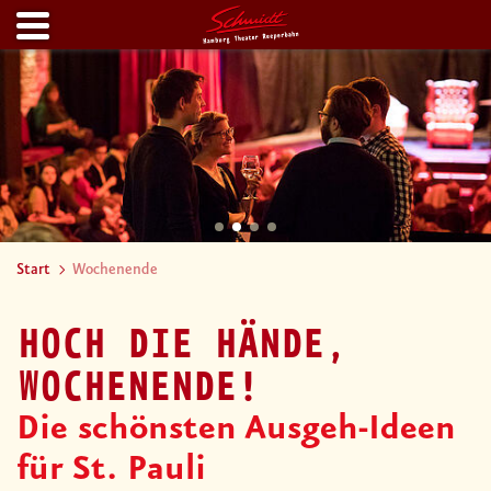
Start
Wochenende
HOCH DIE HÄNDE,
WOCHENENDE!
Die schönsten Ausgeh-Ideen
für St. Pauli