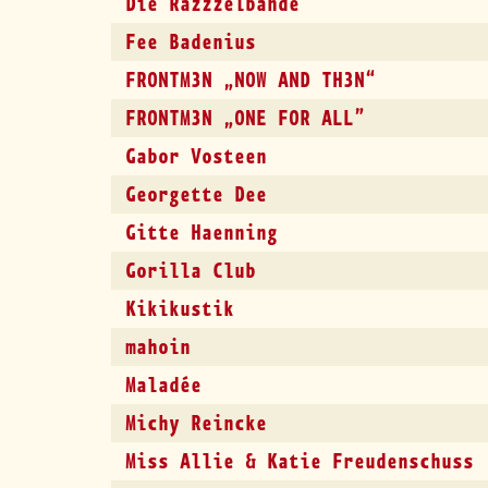
Die Razzzelbande
Fee Badenius
FRONTM3N „NOW AND TH3N“
FRONTM3N „ONE FOR ALL”
Gabor Vosteen
Georgette Dee
Gitte Haenning
Gorilla Club
Kikikustik
mahoin
Maladée
Michy Reincke
Miss Allie & Katie Freudenschuss