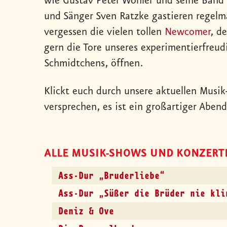
wie Gustav Peter Wöhler und seine Band 
und Sänger Sven Ratzke gastieren regelm
vergessen die vielen tollen
Newcomer
, d
gern die Tore unseres experimentierfreud
Schmidtchens, öffnen.
Klickt euch durch unsere aktuellen Musi
versprechen, es ist ein großartiger Abend
ALLE MUSIK-SHOWS UND KONZERT
Ass-Dur „Bruderliebe“
Ass-Dur „Süßer die Brüder nie kli
Deniz & Ove