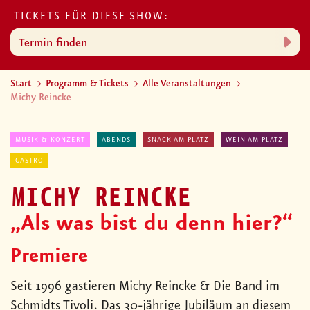
TICKETS FÜR DIESE SHOW:
Termin finden
Start
Programm & Tickets
Alle Veranstaltungen
Michy Reincke
MUSIK & KONZERT
ABENDS
SNACK AM PLATZ
WEIN AM PLATZ
GASTRO
MICHY REINCKE
„Als was bist du denn hier?“
Premiere
Seit 1996 gastieren Michy Reincke & Die Band im
Schmidts Tivoli. Das 30-jährige Jubiläum an diesem