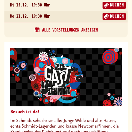
Di 15.12.
19:30 Uhr
BUCHEN
Mo 21.12.
19:30 Uhr
BUCHEN
ALLE VORSTELLUNGEN ANZEIGEN
Besuch ist da!
Im Schmidt seht ihr sie alle: Junge Wilde und alte Hasen,
echte Schmidt-Legenden und krasse Newcomer*innen, die
Kronjuwelen der Kleinkunst und noch ungeschliffene