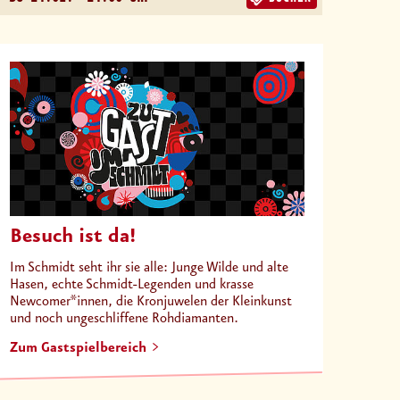
Besuch ist da!
Im Schmidt seht ihr sie alle: Junge Wilde und alte
Hasen, echte Schmidt-Legenden und krasse
Newcomer*innen, die Kronjuwelen der Kleinkunst
und noch ungeschliffene Rohdiamanten.
Zum Gastspielbereich