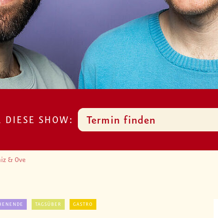
R DIESE SHOW:
Termin finden
iz & Ove
HENENDE
TAGSÜBER
GASTRO