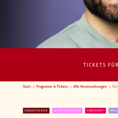
TICKETS FÜ
Start
Programm & Tickets
Alle Veranstaltungen
Den
KINDERTHEATER
MUSIK & KONZERT
UNBEDINGT.
WOC