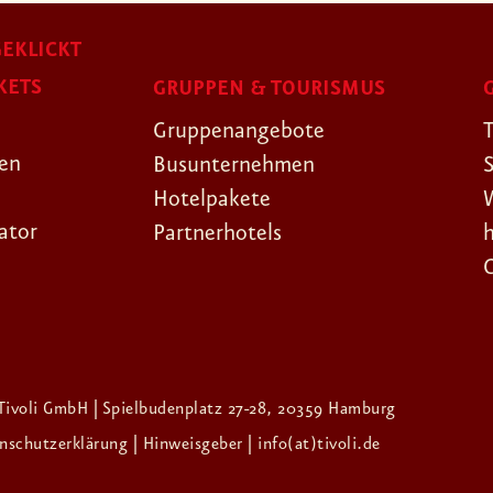
EKLICKT
KETS
GRUPPEN & TOURISMUS
Gruppenangebote
gen
Busunternehmen
Hotelpakete
ator
Partnerhotels
Tivoli GmbH | Spielbudenplatz 27-28, 20359 Hamburg
enschutzerklärung
| Hinweisgeber
| info(at)tivoli.de