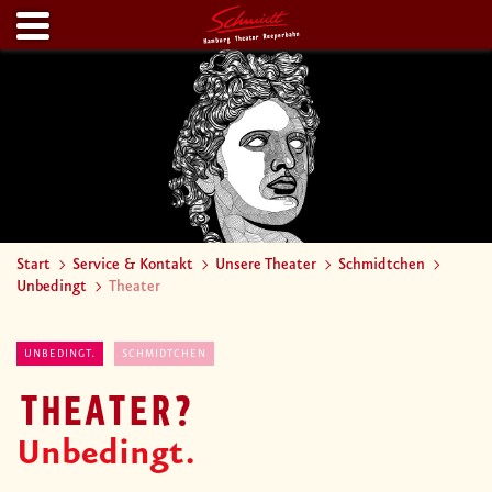
Start
Service & Kontakt
Unsere Theater
Schmidtchen
Unbedingt
Theater
UNBEDINGT.
SCHMIDTCHEN
THEATER?
Unbedingt.