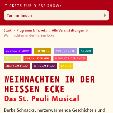
TICKETS FÜR DIESE SHOW:
Termin finden
Start
Programm & Tickets
Alle Veranstaltungen
Weihnachten in der Heißen Ecke
MUSICAL & SHOW
PREMIERE
WOCHENENDE
ABENDS
TAGSÜBER
CORNY LITTMANN
MENÜ VOR DER SHOW
SNACK AM PLATZ
WEIN AM PLATZ
GASTRO
WEIHNACHTEN IN DER
HEISSEN ECKE
Das St. Pauli Musical
Derbe Schnacks, herzerwärmende Geschichten und