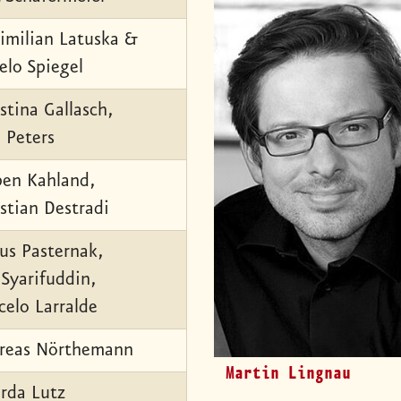
imilian Latuska &
elo Spiegel
stina Gallasch,
 Peters
ben Kahland,
stian Destradi
tus Pasternak,
 Syarifuddin,
celo Larralde
reas Nörthemann
Martin Lingnau
arda Lutz