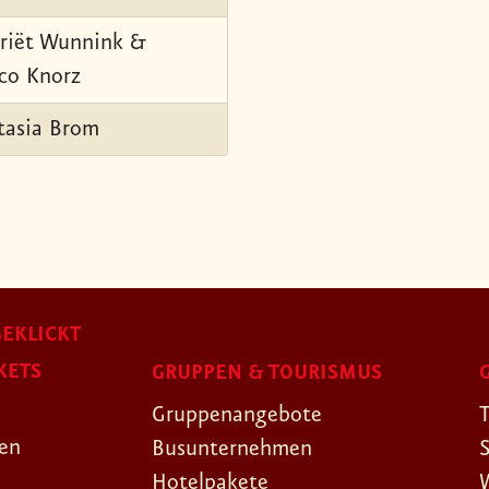
riët Wunnink &
co Knorz
tasia Brom
EKLICKT
KETS
GRUPPEN & TOURISMUS
Gruppenangebote
gen
Busunternehmen
Hotelpakete