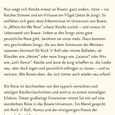
Nun wagt sich Ratzke erneut an Bowie: ganz anders, intim – nur
Ratzkes Stimme und ein Virtuose am Flügel (Jetse de Jong). So
entfalten sich ganz neue Erkenntnisse im Universum von Bowie.
In „Where Are We Now“ schaut Ratzke zurück – und voraus im
Lebenswerk von Bowie. Indem er den Songs seine ganz
persönliche Note gibt, berühren sie umso mehr. Dazu kommen
neu geschriebene Songs, die aus dem Universum des Meisters
stammen könnten! Ob Rock 'n‘ Roll oder intime Balladen, ob
Klassiker wie „Heroes“ oder neue Songs wie „Lazarus“ oder Hits
wie „Let’s Dance“. Ratzke und Jetse de Jong schaffen es, die Lieder
neu, aber doch eigen und persönlich erklingen zu lassen – und so
vertraut. Wie Bowie eben, der sich immer auch wieder neu erfand.
Die Show ist durchwoben von den typisch verrückten und
witzigen Ratzke-Geschichten und wird so zu einem einmaligen
Erlebnis. Dieser großartige Entertainer nimmt Sie mit auf eine
wunderbare Reise in das Bowie-Universum. Ein Abend gespickt
mit Rock 'n‘ Roll, Humor und der einzigartigen Poesie der