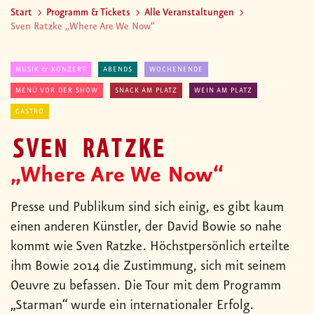
Start
Programm & Tickets
Alle Veranstaltungen
Sven Ratzke „Where Are We Now“
MUSIK & KONZERT
ABENDS
WOCHENENDE
MENÜ VOR DER SHOW
SNACK AM PLATZ
WEIN AM PLATZ
GASTRO
SVEN RATZKE
„Where Are We Now“
Presse und Publikum sind sich einig, es gibt kaum
einen anderen Künstler, der David Bowie so nahe
kommt wie Sven Ratzke. Höchstpersönlich erteilte
ihm Bowie 2014 die Zustimmung, sich mit seinem
Oeuvre zu befassen. Die Tour mit dem Programm
„Starman“ wurde ein internationaler Erfolg.