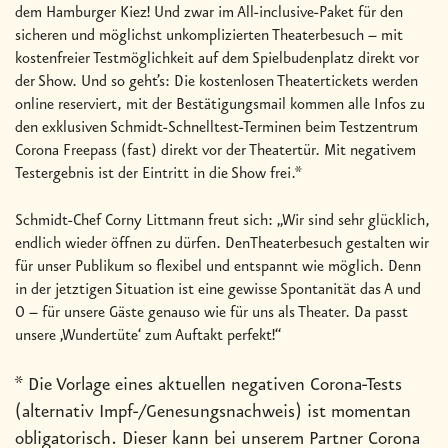
dem Hamburger Kiez! Und zwar im All-inclusive-Paket für den
sicheren und möglichst unkomplizierten Theaterbesuch – mit
kostenfreier Testmöglichkeit auf dem Spielbudenplatz direkt vor
der Show. Und so geht’s: Die kostenlosen Theatertickets werden
online reserviert, mit der Bestätigungsmail kommen alle Infos zu
den exklusiven Schmidt-Schnelltest-Terminen beim Testzentrum
Corona Freepass (fast) direkt vor der Theatertür. Mit negativem
Testergebnis ist der Eintritt in die Show frei.*
Schmidt-Chef Corny Littmann freut sich: „Wir sind sehr glücklich,
endlich wieder öffnen zu dürfen. DenTheaterbesuch gestalten wir
für unser Publikum so flexibel und entspannt wie möglich. Denn
in der jetztigen Situation ist eine gewisse Spontanität das A und
O – für unsere Gäste genauso wie für uns als Theater. Da passt
unsere ‚Wundertüte‘ zum Auftakt perfekt!“
* Die Vorlage eines aktuellen negativen Corona-Tests
(alternativ Impf-/Genesungsnachweis) ist momentan
obligatorisch. Dieser kann bei unserem Partner Corona