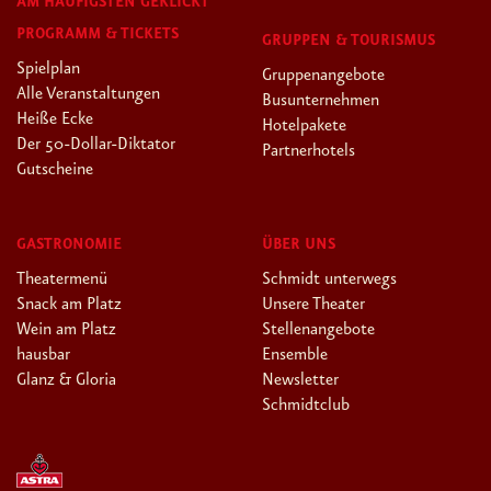
AM HÄUFIGSTEN GEKLICKT
PROGRAMM & TICKETS
GRUPPEN & TOURISMUS
Spielplan
Gruppenangebote
Alle Veranstaltungen
Busunternehmen
Heiße Ecke
Hotelpakete
Der 50-Dollar-Diktator
Partnerhotels
Gutscheine
GASTRONOMIE
ÜBER UNS
Theatermenü
Schmidt unterwegs
Snack am Platz
Unsere Theater
Wein am Platz
Stellenangebote
hausbar
Ensemble
Glanz & Gloria
Newsletter
Schmidtclub