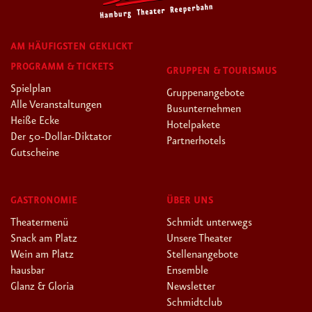
AM HÄUFIGSTEN GEKLICKT
PROGRAMM & TICKETS
GRUPPEN & TOURISMUS
Spielplan
Gruppenangebote
Alle Veranstaltungen
Busunternehmen
Heiße Ecke
Hotelpakete
Der 50-Dollar-Diktator
Partnerhotels
Gutscheine
GASTRONOMIE
ÜBER UNS
Theatermenü
Schmidt unterwegs
Snack am Platz
Unsere Theater
Wein am Platz
Stellenangebote
hausbar
Ensemble
Glanz & Gloria
Newsletter
Schmidtclub