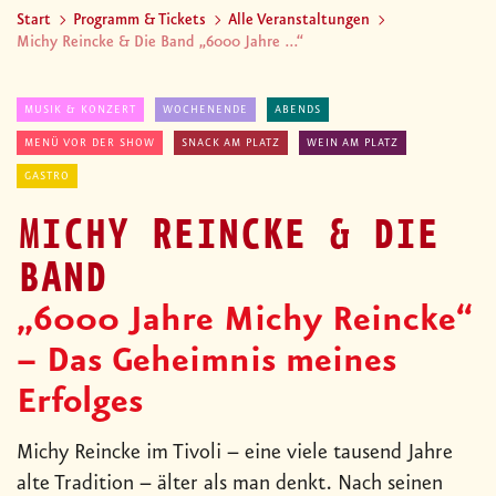
Start
Programm & Tickets
Alle Veranstaltungen
Michy Reincke & Die Band „6000 Jahre ...“
MUSIK & KONZERT
WOCHENENDE
ABENDS
MENÜ VOR DER SHOW
SNACK AM PLATZ
WEIN AM PLATZ
GASTRO
MICHY REINCKE & DIE
BAND
„6000 Jahre Michy Reincke“
– Das Geheimnis meines
Erfolges
Michy Reincke im Tivoli – eine viele tausend Jahre
alte Tradition – älter als man denkt. Nach seinen