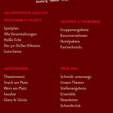
AM HÄUFIGSTEN GEKLICKT
PROGRAMM & TICKETS
GRUPPEN & TOURISMUS
Spielplan
Gruppenangebote
Alle Veranstaltungen
Busunternehmen
Heiße Ecke
Hotelpakete
Der 50-Dollar-Diktator
Partnerhotels
Gutscheine
GASTRONOMIE
ÜBER UNS
Theatermenü
Schmidt unterwegs
Snack am Platz
Unsere Theater
Wein am Platz
Stellenangebote
hausbar
Ensemble
Glanz & Gloria
Newsletter
Schmidtclub