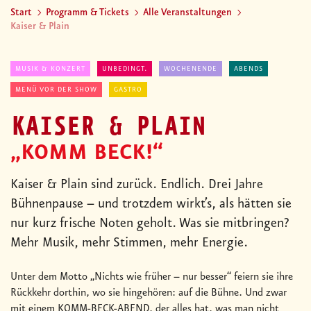
Start
Programm & Tickets
Alle Veranstaltungen
Kaiser & Plain
MUSIK & KONZERT
UNBEDINGT.
WOCHENENDE
ABENDS
MENÜ VOR DER SHOW
GASTRO
KAISER & PLAIN
„KOMM BECK!“
Kaiser & Plain sind zurück. Endlich. Drei Jahre
Bühnenpause – und trotzdem wirkt’s, als hätten sie
nur kurz frische Noten geholt. Was sie mitbringen?
Mehr Musik, mehr Stimmen, mehr Energie.
Unter dem Motto „Nichts wie früher – nur besser“ feiern sie ihre
Rückkehr dorthin, wo sie hingehören: auf die Bühne. Und zwar
mit einem KOMM-BECK-ABEND, der alles hat, was man nicht