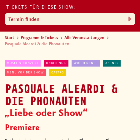
TICKETS FÜR DIESE SHOW:
Termin finden
Start
Programm & Tickets
Alle Veranstaltungen
Pasquale Aleardi & die Phonauten
MUSIK & KONZERT
UNBEDINGT.
WOCHENENDE
ABENDS
MENÜ VOR DER SHOW
GASTRO
PASQUALE ALEARDI &
DIE PHONAUTEN
„Liebe oder Show“
Premiere