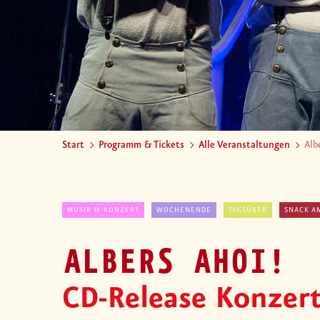
Start
Programm & Tickets
Alle Veranstaltungen
Alb
MUSIK & KONZERT
WOCHENENDE
TAGSÜBER
SNACK A
ALBERS AHOI!
CD-Release Konzer