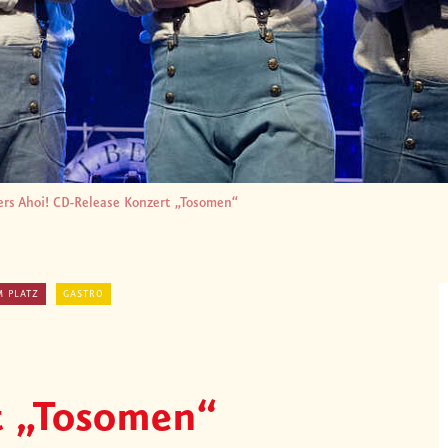
ers Ahoi! CD-Release Konzert „Tosomen“
M PLATZ
GASTRO
t „Tosomen“