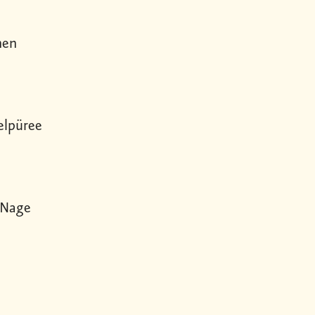
nen
elpüree
-Nage