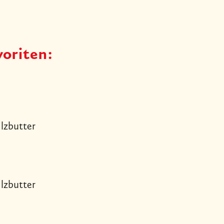
oriten:
ilzbutter
ilzbutter