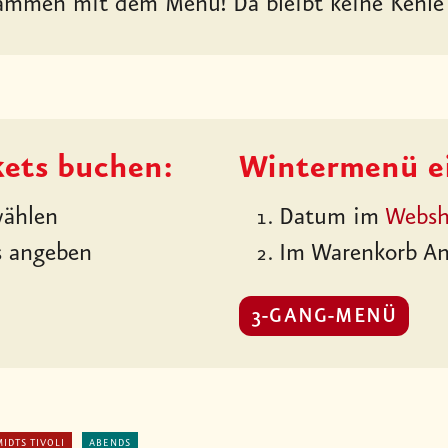
mmen mit dem Menü! Da bleibt keine Kehle 
kets buchen:
Wintermenü ei
ählen
Datum im
Webs
s angeben
Im Warenkorb An
3-GANG-MENÜ
IDTS TIVOLI
ABENDS