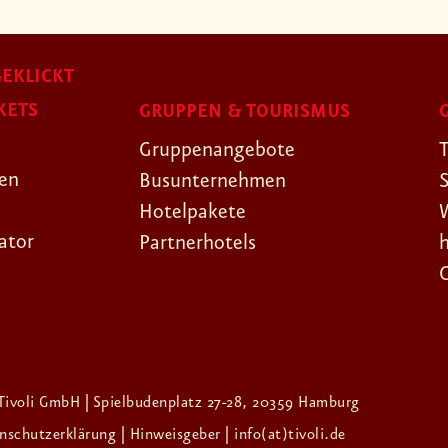
EKLICKT
KETS
GRUPPEN & TOURISMUS
Gruppenangebote
gen
Busunternehmen
Hotelpakete
ator
Partnerhotels
Tivoli GmbH | Spielbudenplatz 27-28, 20359 Hamburg
enschutzerklärung
| Hinweisgeber
| info(at)tivoli.de