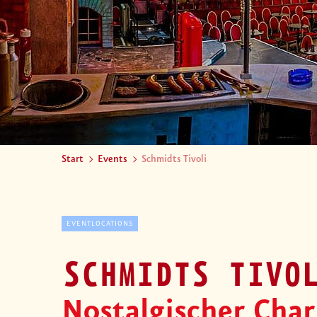
Start
Events
Schmidts Tivoli
EVENTLOCATIONS
SCHMIDTS TIVO
Nostalgischer Cha