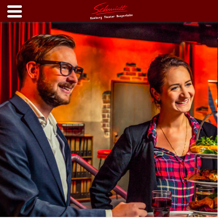
Start
Events
Schmidtchen
EVENTLOCATIONS
SCHMIDTCHEN THEATER.
REEPERBAHN.