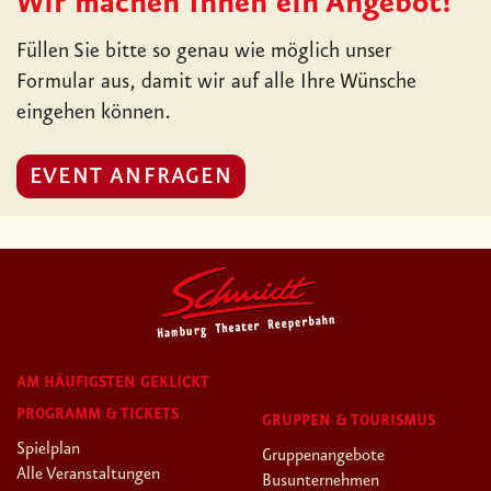
AM HÄUFIGSTEN GEKLICKT
PROGRAMM & TICKETS
GRUPPEN & TOURISMUS
Spielplan
Gruppenangebote
Alle Veranstaltungen
Busunternehmen
Heiße Ecke
Hotelpakete
Der 50-Dollar-Diktator
Partnerhotels
Gutscheine
GASTRONOMIE
ÜBER UNS
Theatermenü
Schmidt unterwegs
Snack am Platz
Unsere Theater