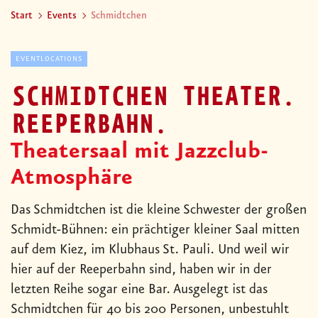
Theatersaal mit Jazzclub-
Atmosphäre
Das Schmidtchen ist die kleine Schwester der großen
Schmidt-Bühnen: ein prächtiger kleiner Saal mitten
auf dem Kiez, im Klubhaus St. Pauli. Und weil wir
hier auf der Reeperbahn sind, haben wir in der
letzten Reihe sogar eine Bar. Ausgelegt ist das
Schmidtchen für 40 bis 200 Personen, unbestuhlt
für bis zu 300. Darf es mal etwas länger gehen? Gar
kein Problem. Auch ein entspannter Ausklang, oder
eine Party sind im Schmidtchen möglich.
Obst, Snacks, Mittagessen, Kaffeepause und Getränke stellen wir
gerne nach individuellen Wünschen.
Empfiehlt sich für