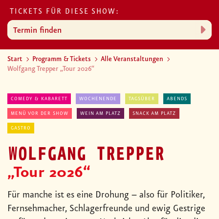
TICKETS FÜR DIESE SHOW:
Termin finden
Start
Programm & Tickets
Alle Veranstaltungen
Wolfgang Trepper „Tour 2026“
COMEDY & KABARETT
WOCHENENDE
TAGSÜBER
ABENDS
MENÜ VOR DER SHOW
WEIN AM PLATZ
SNACK AM PLATZ
GASTRO
WOLFGANG TREPPER
„Tour 2026“
Für manche ist es eine Drohung – also für Politiker,
Fernsehmacher, Schlagerfreunde und ewig Gestrige