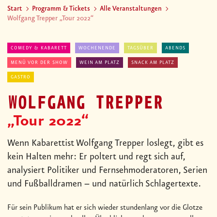
Start
Programm & Tickets
Alle Veranstaltungen
Wolfgang Trepper „Tour 2022“
COMEDY & KABARETT
WOCHENENDE
TAGSÜBER
ABENDS
MENÜ VOR DER SHOW
WEIN AM PLATZ
SNACK AM PLATZ
GASTRO
WOLFGANG TREPPER
„Tour 2022“
Wenn Kabarettist Wolfgang Trepper loslegt, gibt es
kein Halten mehr: Er poltert und regt sich auf,
analysiert Politiker und Fernsehmoderatoren, Serien
und Fußballdramen – und natürlich Schlagertexte.
Für sein Publikum hat er sich wieder stundenlang vor die Glotze