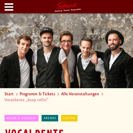
Start
Programm & Tickets
Alle Veranstaltungen
Vocaldente „keep rollin“
MUSIK & KONZERT
ABENDS
GASTRO