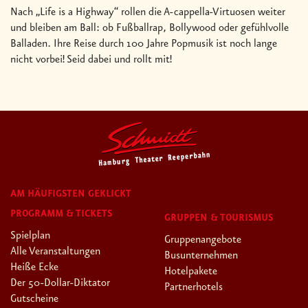
Nach „Life is a Highway“ rollen die A-cappella-Virtuosen weiter
und bleiben am Ball: ob Fußballrap, Bollywood oder gefühlvolle
Balladen. Ihre Reise durch 100 Jahre Popmusik ist noch lange
nicht vorbei! Seid dabei und rollt mit!
AM HÄUFIGSTEN GEKLICKT
PROGRAMM & TICKETS
GRUPPEN & TOURISMUS
Spielplan
Gruppenangebote
Alle Veranstaltungen
Busunternehmen
Heiße Ecke
Hotelpakete
Der 50-Dollar-Diktator
Partnerhotels
Gutscheine