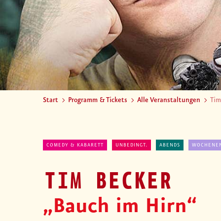
Start
Programm & Tickets
Alle Veranstaltungen
Tim
COMEDY & KABARETT
UNBEDINGT.
ABENDS
WOCHENE
TIM BECKER
„Bauch im Hirn“