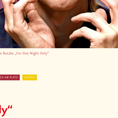
n Ratzke „For One Night Only“
CK AM PLATZ
GASTRO
ly“