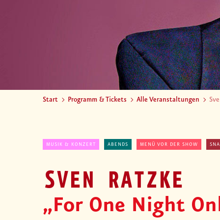
Start
Programm & Tickets
Alle Veranstaltungen
Sve
MUSIK & KONZERT
ABENDS
MENÜ VOR DER SHOW
SNA
SVEN RATZKE
„For One Night On