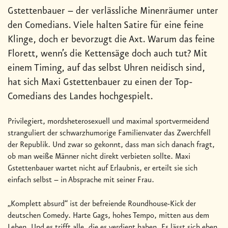
Gstettenbauer – der verlässliche Minenräumer unter
den Comedians. Viele halten Satire für eine feine
Klinge, doch er bevorzugt die Axt. Warum das feine
Florett, wenn’s die Kettensäge doch auch tut? Mit
einem Timing, auf das selbst Uhren neidisch sind,
hat sich Maxi Gstettenbauer zu einen der Top-
Comedians des Landes hochgespielt.
Privilegiert, mordsheterosexuell und maximal sportvermeidend
stranguliert der schwarzhumorige Familienvater das Zwerchfell
der Republik. Und zwar so gekonnt, dass man sich danach fragt,
ob man weiße Männer nicht direkt verbieten sollte. Maxi
Gstettenbauer wartet nicht auf Erlaubnis, er erteilt sie sich
einfach selbst – in Absprache mit seiner Frau.
„Komplett absurd“ ist der befreiende Roundhouse-Kick der
deutschen Comedy. Harte Gags, hohes Tempo, mitten aus dem
Leben. Und es trifft alle, die es verdient haben. Es lässt sich eben