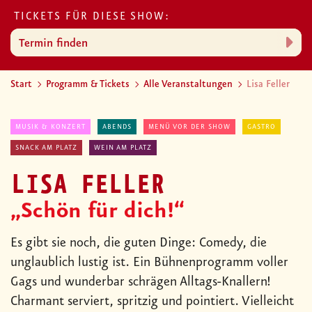
TICKETS FÜR DIESE SHOW:
Termin finden
Start
Programm & Tickets
Alle Veranstaltungen
Lisa Feller
MUSIK & KONZERT
ABENDS
MENÜ VOR DER SHOW
GASTRO
SNACK AM PLATZ
WEIN AM PLATZ
LISA FELLER
„Schön für dich!“
Es gibt sie noch, die guten Dinge: Comedy, die
unglaublich lustig ist. Ein Bühnenprogramm voller
Gags und wunderbar schrägen Alltags-Knallern!
Charmant serviert, spritzig und pointiert. Vielleicht