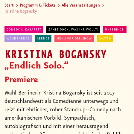
Start
Programm & Tickets
Alle Veranstaltungen
Kristina Bogansky
COMEDY & KABARETT
ZAHLT DOCH, WAS IHR WOLLT!
UNBEDINGT.
WOCHENENDE
ABENDS
MENÜ VOR DER SHOW
GASTRO
KRISTINA BOGANSKY
„Endlich Solo.“
Premiere
Wahl-Berlinerin Kristina Bogansky ist seit 2017
deutschlandweit als Comedienne unterwegs und
reizt mit ehrlicher, roher Stand-up--Comedy nach
amerikanischem Vorbild. Sympathisch,
autobiografisch und mit einer herausragend