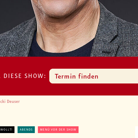
R DIESE SHOW:
Termin finden
cki Deuser
 WOLLT!
ABENDS
MENÜ VOR DER SHOW