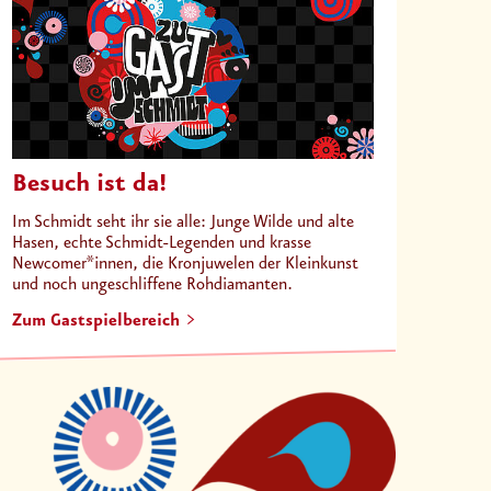
Besuch ist da!
Im Schmidt seht ihr sie alle: Junge Wilde und alte
Hasen, echte Schmidt-Legenden und krasse
Newcomer*innen, die Kronjuwelen der Kleinkunst
und noch ungeschliffene Rohdiamanten.
Zum Gastspielbereich