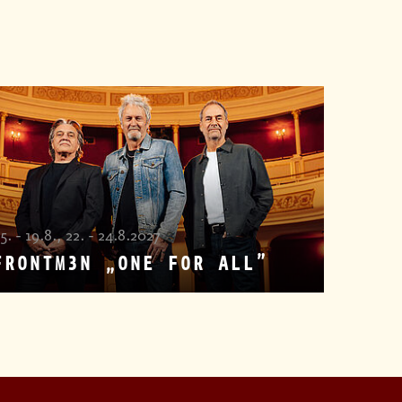
5. - 19.8., 22. - 24.8.2027
FRONTM3N „ONE FOR ALL”