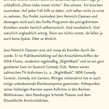
schließlich „Ohne Liebe rostet nichts“. Das stimmt. Ein bisschen
zumindest. Auf jeden Fall hilft es dabei, sich selber nicht zu ernst
zu nehmen. Das findet zumindest Jens Heinrich Claassen und
deswegen wird auch das fünfte Programm des preisgekrönten
Komikers wieder herrlich selbstironisch. Und musikalisch. Und
natürlich unglaublich witzig. Denn wo nichts rostet, da fallen ja
auch keine Späne. Oder so ähnlich.
Jens Heinrich Claassen reist seit 2004 als Komiker durch die
Lande. Er ist Publikumsliebling auf den Kreuzfahrtschiffen der
AIDA-Flotte, moderiert regelmäßig „NightWash“ und ist ein gern
gesehener Gast im Quatsch Comedy Club. Neben seinen
zahlreichen TV-Auftritten (u. a. „NightWash“, NDR Comedy
Contest, Comedy mit Carsten, Altinger mittendrin) hat er auch
einige unbedeutende Kleinkunstpreise gewonnen. Höhepunkte
seiner bisherigen Karriere waren Auftritte in den Berliner
Wühlmäusen, dem Hamburger Schmidt Theater und dem
Düsseldorfer Kom(m)ödchen.