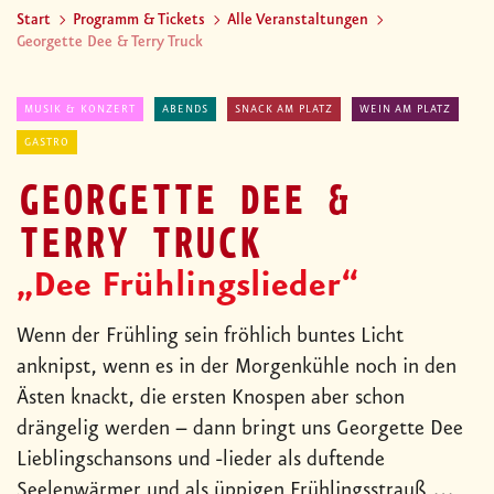
Start
Programm & Tickets
Alle Veranstaltungen
Georgette Dee & Terry Truck
MUSIK & KONZERT
ABENDS
SNACK AM PLATZ
WEIN AM PLATZ
GASTRO
GEORGETTE DEE &
TERRY TRUCK
„Dee Frühlingslieder“
Wenn der Frühling sein fröhlich buntes Licht
anknipst, wenn es in der Morgenkühle noch in den
Ästen knackt, die ersten Knospen aber schon
drängelig werden – dann bringt uns Georgette Dee
Lieblingschansons und -lieder als duftende
Seelenwärmer und als üppigen Frühlingsstrauß …