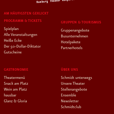
AM HÄUFIGSTEN GEKLICKT
PROGRAMM & TICKETS
GRUPPEN & TOURISMUS
Spielplan
Gruppenangebote
Alle Veranstaltungen
Busunternehmen
Heiße Ecke
Hotelpakete
Der 50-Dollar-Diktator
Partnerhotels
Gutscheine
GASTRONOMIE
ÜBER UNS
Theatermenü
Schmidt unterwegs
Snack am Platz
Unsere Theater
Wein am Platz
Stellenangebote
hausbar
Ensemble
Glanz & Gloria
Newsletter
Schmidtclub