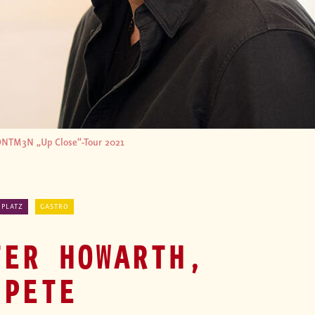
NTM3N „Up Close“-Tour 2021
 PLATZ
GASTRO
TER HOWARTH,
 PETE