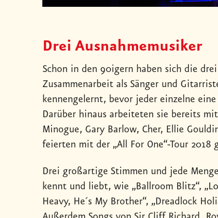
Drei Ausnahmemusiker
Schon in den 90igern haben sich die dre
Zusammenarbeit als Sänger und Gitarriste
kennengelernt, bevor jeder einzelne eine
Darüber hinaus arbeiteten sie bereits mit
Minogue, Gary Barlow, Cher, Ellie Gould
feierten mit der „All For One“-Tour 2018
Drei großartige Stimmen und jede Menge 
kennt und liebt, wie „Ballroom Blitz“, „L
Heavy, He´s My Brother“, „Dreadlock Holi
Außerdem Songs von Sir Cliff Richard, Ro