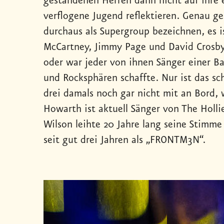
gestandenen Herren dann nicht auf ihre
verflogene Jugend reflektieren. Genau g
durchaus als Supergroup bezeichnen, es is
McCartney, Jimmy Page und David Crosby 
oder war jeder von ihnen Sänger einer Ba
und Rocksphären schaffte. Nur ist das sc
drei damals noch gar nicht mit an Bord,
Howarth ist aktuell Sänger von The Holli
Wilson leihte 20 Jahre lang seine Stimme
seit gut drei Jahren als „FRONTM3N“.