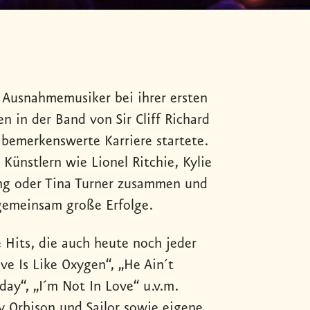
i Ausnahmemusiker bei ihrer ersten
n in der Band von Sir Cliff Richard
 bemerkenswerte Karriere startete.
 Künstlern wie Lionel Ritchie, Kylie
ing oder Tina Turner zusammen und
 gemeinsam große Erfolge.
Hits, die auch heute noch jeder
ove Is Like Oxygen“, „He Ain´t
day“, „I´m Not In Love“ u.v.m.
y Orbison und Sailor sowie eigene