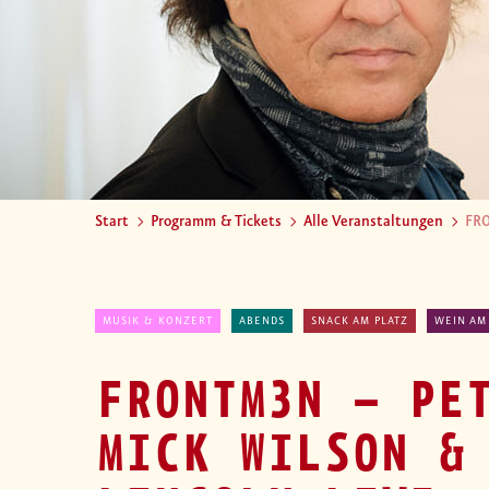
Start
Programm & Tickets
Alle Veranstaltungen
FRO
MUSIK & KONZERT
ABENDS
SNACK AM PLATZ
WEIN AM
FRONTM3N – PE
MICK WILSON &