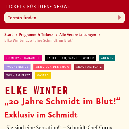
TICKETS FÜR DIESE SHOW:
Termin finden
Start
Programm & Tickets
Alle Veranstaltungen
Elke Winter „20 Jahre Schmidt im Blut“
COMEDY & KABARETT
ZAHLT DOCH, WAS IHR WOLLT!
ABENDS
WOCHENENDE
MENÜ VOR DER SHOW
SNACK AM PLATZ
WEIN AM PLATZ
GASTRO
ELKE WINTER
„20 Jahre Schmidt im Blut!“
Exklusiv im Schmidt
„Sie sind eine Sensation!“ – Schmidt-Chef Corny