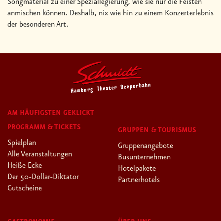
Songmaterial zu einer Speziallegierung, wie sie nur die Feisten
anmischen können. Deshalb, nix wie hin zu einem Konzerterlebnis
der besonderen Art.
AM HÄUFIGSTEN GEKLICKT
PROGRAMM & TICKETS
GRUPPEN & TOURISMUS
Spielplan
Gruppenangebote
Alle Veranstaltungen
Busunternehmen
Heiße Ecke
Hotelpakete
Der 50-Dollar-Diktator
Partnerhotels
Gutscheine