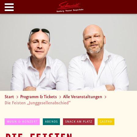
Start
Programm & Tickets
Alle Veranstaltungen
Die Feisten „Junggesellenabschied“
MUSIK & KONZERT
ABENDS
SNACK AM PLATZ
GASTRO