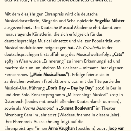
aus Kultur, Politik und Showbusiness erwartet.
Mit dem diesjährigen Ehrenpreis wird die deutsche
Musicaldarstellerin, Sängerin und Schauspielerin
Angelika Milster
ausgezeichnet. Die Deutsche Musical Akademie ehrt damit eine
herausragende Künstlerin, die sich erfolgreich für das
deutschsprachige Musical einsetzt und viel zur Popularität von
Musicalproduktionen beigetragen hat. Als
Grizabella
in der
deutschsprachigen Erstaufführung des Musicalwelterfolgs
„Cats“
1983 in Wien wurde „Erinnerung“ zu ihrem Erkennungslied und
machte sie zum umjubelten Musicalstar – mitsamt ihrer eigenen
Fernsehshow (
„Mein Musicalhaus“
). Erfolge feierte sie in
zahlreichen weiteren Produktionen, u.a. mit der Titelpartie der
Musical-Uraufführung
„Doris Day – Day by Day“
2016 in Berlin
und dem Solo-Konzertprogramm „Milster singt Musical“ 2017 in
Österreich (beides mit anschließenden Deutschland-Tourneen),
sowie als
Norma Desmond
in
„Sunset Boulevard“
im Theater
Altenburg Gera im Jahr 2017 (Wiederaufnahme in diesem Jahr).
Ihre Ehrenpreis-Auszeichnung folgt auf die
Ehrenpreisträger*innen
Anna Vaughan
(posthum) 2021,
Joop van