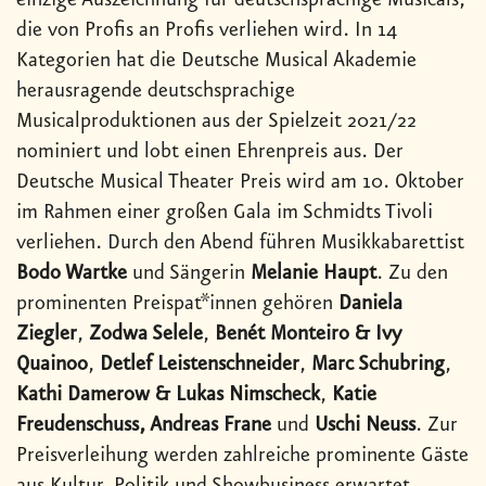
einzige Auszeichnung für deutschsprachige Musicals,
die von Profis an Profis verliehen wird. In 14
Kategorien hat die Deutsche Musical Akademie
herausragende deutschsprachige
Musicalproduktionen aus der Spielzeit 2021/22
nominiert und lobt einen Ehrenpreis aus. Der
Deutsche Musical Theater Preis wird am 10. Oktober
im Rahmen einer großen Gala im Schmidts Tivoli
verliehen. Durch den Abend führen Musikkabarettist
Bodo Wartke
und Sängerin
Melanie Haupt
. Zu den
prominenten Preispat*innen gehören
Daniela
Ziegler
,
Zodwa Selele
,
Benét Monteiro & Ivy
Quainoo
,
Detlef Leistenschneider
,
Marc Schubring
,
Kathi Damerow & Lukas Nimscheck
,
Katie
Freudenschuss, Andreas Frane
und
Uschi Neuss
. Zur
Preisverleihung werden zahlreiche prominente Gäste