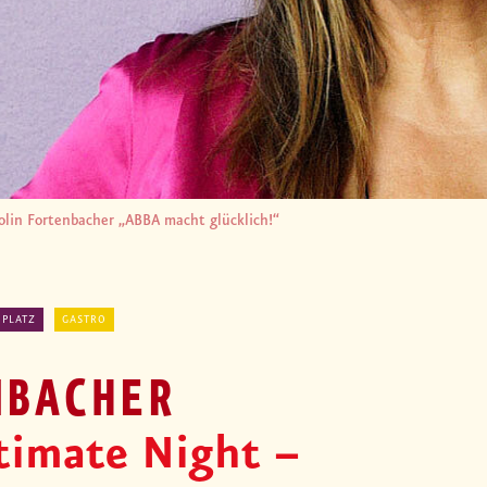
olin Fortenbacher „ABBA macht glücklich!“
 PLATZ
GASTRO
NBACHER
timate Night –