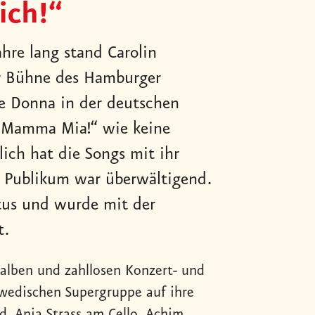
ich!“
hre lang stand Carolin
r Bühne des Hamburger
ie Donna in der deutschen
 „Mamma Mia!“ wie keine
ich hat die Songs mit ihr
nd Publikum war überwältigend.
atus und wurde mit der
t.
oalben und zahllosen Konzert- und
wedischen Supergruppe auf ihre
d, Ania Strass am Cello, Achim