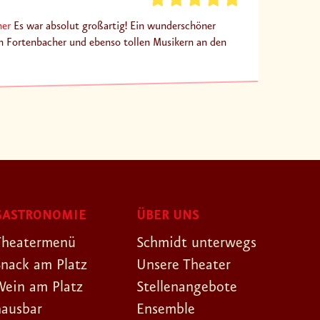
her
Es war absolut großartig! Ein wunderschöner
in Fortenbacher und ebenso tollen Musikern an den
GASTRONOMIE
ÜBER UNS
Theatermenü
Schmidt unterwegs
Snack am Platz
Unsere Theater
Wein am Platz
Stellenangebote
hausbar
Ensemble