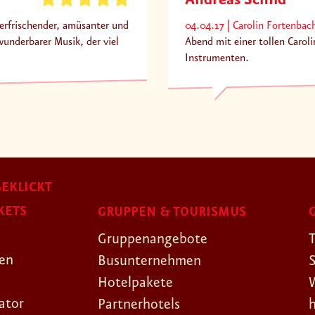
Andreas Schild
 erfrischender, amüsanter und
04.04.17
Carolin Fortenbac
underbarer Musik, der viel
Abend mit einer tollen Carol
Instrumenten.
EKLICKT
KETS
GRUPPEN & TOURISMUS
Gruppenangebote
gen
Busunternehmen
Hotelpakete
ator
Partnerhotels