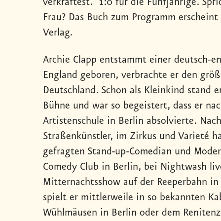
verkraftest.“ 1:0 für die Fünfjährige. Spri
Frau? Das Buch zum Programm erscheint 
Verlag.
Archie Clapp entstammt einer deutsch-eng
England geboren, verbrachte er den größt
Deutschland. Schon als Kleinkind stand er
Bühne und war so begeistert, dass er nac
Artistenschule in Berlin absolvierte. Nac
Straßenkünstler, im Zirkus und Varieté
ha
gefragten Stand-up-Comedian und Modera
Comedy Club in Berlin, bei Nightwash liv
Mitternachtsshow auf der Reeperbahn i
spielt er mittlerweile in so bekannten K
Wühlmäusen in Berlin oder dem Renitenzth