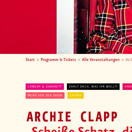
Start
Programm & Tickets
Alle Veranstaltungen
Arc
COMEDY & KABARETT
ZAHLT DOCH, WAS IHR WOLLT!
UNB
MENÜ VOR DER SHOW
GASTRO
ARCHIE CLAPP