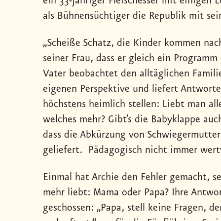
ein 33-jähriger Fleischesser mit einigen
als Bühnensüchtiger die Republik mit sei
„Scheiße Schatz, die Kinder kommen nach 
seiner Frau, dass er gleich ein Program
Vater beobachtet den alltäglichen Famil
eigenen Perspektive und liefert Antworte
höchstens heimlich stellen: Liebt man all
welches mehr? Gibt’s die Babyklappe auch 
dass die Abkürzung von Schwiegermutter
geliefert. Pädagogisch nicht immer wertvo
Einmal hat Archie den Fehler gemacht, se
mehr liebt: Mama oder Papa? Ihre Antwor
geschossen: „Papa, stell keine Fragen, d