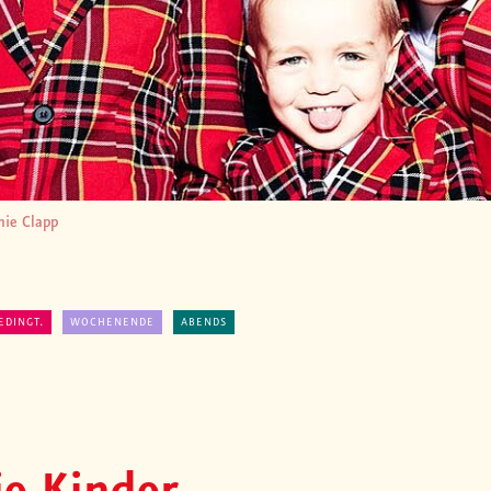
hie Clapp
EDINGT.
WOCHENENDE
ABENDS