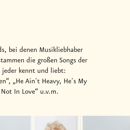
ds, bei denen Musikliebhaber
 stammen die großen Songs der
jeder kennt und liebt:
gen“, „He Ain´t Heavy, He´s My
 Not In Love“ u.v.m.