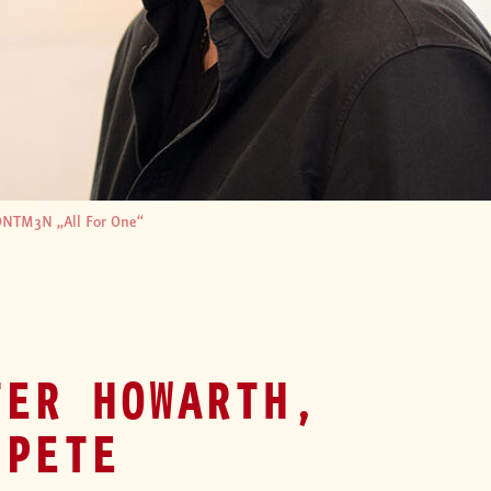
NTM3N „All For One“
TER HOWARTH,
 PETE