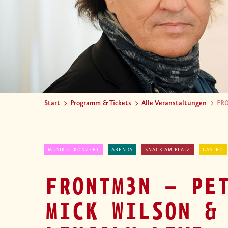
Start
Programm & Tickets
Alle Veranstaltungen
FRO
MUSIK & KONZERT
ABENDS
SNACK AM PLATZ
GASTRO
FRONTM3N – PE
MICK WILSON &