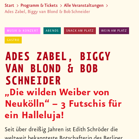
Start
Programm & Tickets
Alle Veranstaltungen
Ades Zabel, Biggy van Blond & Bob Schneider
MUSIK & KONZERT
ABENDS
SNACK AM PLATZ
WEIN AM PLATZ
GASTRO
ADES ZABEL, BIGGY
VAN BLOND & BOB
SCHNEIDER
„Die wilden Weiber von
Neukölln“ – 3 Futschis für
ein Halleluja!
Seit über dreißig Jahren ist Edith Schröder die
weltweit bekannteste Botschafterin des Berliner