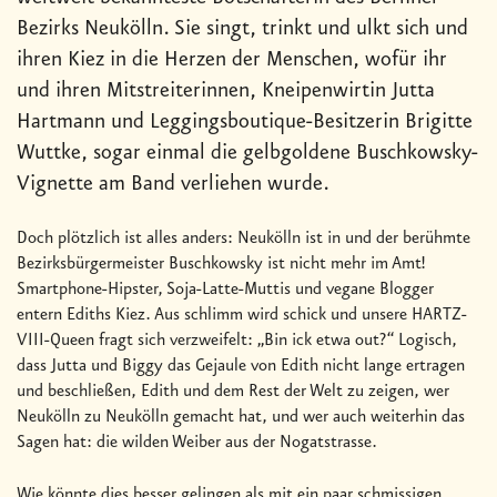
Bezirks Neukölln. Sie singt, trinkt und ulkt sich und
ihren Kiez in die Herzen der Menschen, wofür ihr
und ihren Mitstreiterinnen, Kneipenwirtin Jutta
Hartmann und Leggingsboutique-Besitzerin Brigitte
Wuttke, sogar einmal die gelbgoldene Buschkowsky-
Vignette am Band verliehen wurde.
Doch plötzlich ist alles anders: Neukölln ist in und der berühmte
Bezirksbürgermeister Buschkowsky ist nicht mehr im Amt!
Smartphone-Hipster, Soja-Latte-Muttis und vegane Blogger
entern Ediths Kiez. Aus schlimm wird schick und unsere HARTZ-
VIII-Queen fragt sich verzweifelt: „Bin ick etwa out?“ Logisch,
dass Jutta und Biggy das Gejaule von Edith nicht lange ertragen
und beschließen, Edith und dem Rest der Welt zu zeigen, wer
Neukölln zu Neukölln gemacht hat, und wer auch weiterhin das
Sagen hat: die wilden Weiber aus der Nogatstrasse.
Wie könnte dies besser gelingen als mit ein paar schmissigen