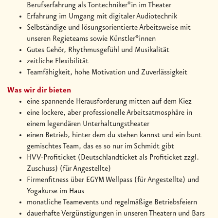
Berufserfahrung als Tontechniker*in im Theater
Erfahrung im Umgang mit digitaler Audiotechnik
Selbständige und lösungsorientierte Arbeitsweise mit
unseren Regieteams sowie Künstler*innen
Gutes Gehör, Rhythmusgefühl und Musikalität
zeitliche Flexibilität
Teamfähigkeit, hohe Motivation und Zuverlässigkeit
Was wir dir bieten
eine spannende Herausforderung mitten auf dem Kiez
eine lockere, aber professionelle Arbeitsatmosphäre in
einem legendären Unterhaltungstheater
einen Betrieb, hinter dem du stehen kannst und ein bunt
gemischtes Team, das es so nur im Schmidt gibt
HVV-Profiticket (Deutschlandticket als Profiticket zzgl.
Zuschuss) (für Angestellte)
Firmenfitness über EGYM Wellpass (für Angestellte) und
Yogakurse im Haus
monatliche Teamevents und regelmäßige Betriebsfeiern
dauerhafte Vergünstigungen in unseren Theatern und Bars