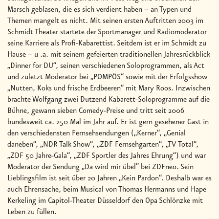
Marsch geblasen, die es sich verdient haben – an Typen und
Themen mangelt es nicht. Mit seinen ersten Auftritten 2003 im
Schmidt Theater startete der Sportmanager und Radiomoderator
seine Karriere als Profi-Kabarettist. Seitdem ist er im Schmidt zu
Hause – u .a. mit seinem gefeierten traditionellen Jahresrückblick
„Dinner for DU“, seinen verschiedenen Soloprogrammen, als Act
und zuletzt Moderator bei „POMPÖS“ sowie mit der Erfolgsshow
„Nutten, Koks und frische Erdbeeren“ mit Mary Roos. Inzwischen
brachte Wolfgang zwei Dutzend Kabarett-Soloprogramme auf die
Bühne, gewann sieben Comedy-Preise und tritt seit 2006
bundesweit ca. 250 Mal im Jahr auf. Er ist gern gesehener Gast in
den verschiedensten Fernsehsendungen („Kerner“, „Genial
daneben“, „NDR Talk Show“, „ZDF Fernsehgarten“, „TV Total“,
„ZDF 50 Jahre-Gala“, „ZDF Sportler des Jahres Ehrung“) und war
Moderator der Sendung „Da wird mir übel” bei ZDFneo. Sein
Lieblingsfilm ist seit über 20 Jahren „Kein Pardon“. Deshalb war es
auch Ehrensache, beim Musical von Thomas Hermanns und Hape
Kerkeling im Capitol-Theater Düsseldorf den Opa Schlönzke mit
Leben zu füllen.