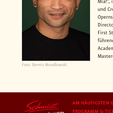
Mia!“,
und Cr
Operns
Direct
First 
führen
Academ
Master
Foto: Dennis Mundkowski
AM HÄUFIGSTEN G
PROGRAMM & TIC