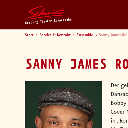
Start
Service & Kontakt
Ensemble
Sanny James Ro
SANNY JAMES R
Der ge
Dansac
Bobby 
Cover 
in „Ro