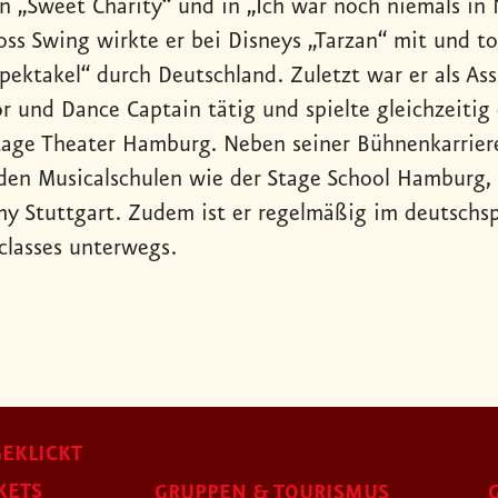
 in „Sweet Charity“ und in „Ich war noch niemals in
oss Swing wirkte er bei Disneys „Tarzan“ mit und t
pektakel“ durch Deutschland. Zuletzt war er als As
or und Dance Captain tätig und spielte gleichzeitig
Stage Theater Hamburg. Neben seiner Bühnenkarriere
den Musicalschulen wie der Stage School Hamburg,
y Stuttgart. Zudem ist er regelmäßig im deutschs
classes unterwegs.
EKLICKT
KETS
GRUPPEN & TOURISMUS