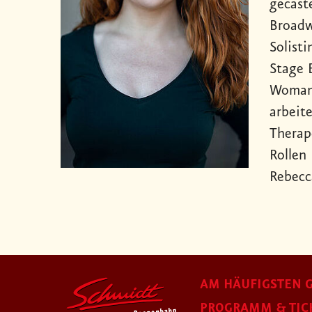
gecaste
Broadw
Solisti
Stage 
Woman“
arbeit
Therape
Rollen
Rebecc
AM HÄUFIGSTEN G
PROGRAMM & TIC