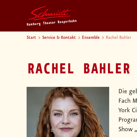
Start
Service & Kontakt
Ensemble
Rachel Bahler
RACHEL BAHLER
Die ge
Fach M
York C
Progra
Show „